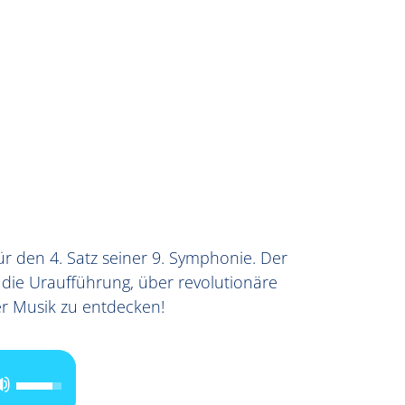
 den 4. Satz seiner 9. Symphonie. Der
die Uraufführung, über revolutionäre
er Musik zu entdecken!
Pfeiltasten
Hoch/Runter