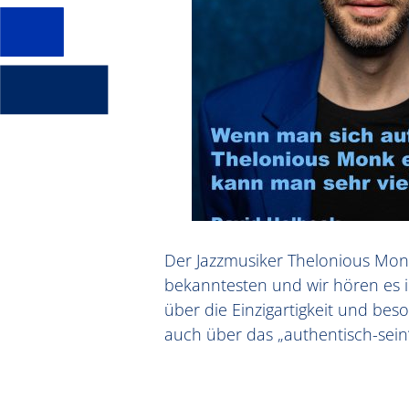
Der Jazzmusiker Thelonious Monk
bekanntesten und wir hören es in
über die Einzigartigkeit und be
auch über das „authentisch-sein
Audio-
Player