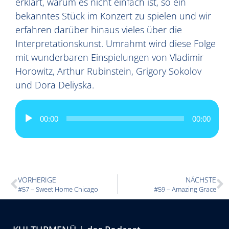
erklärt, warum es nicht einfach ist, so ein
bekanntes Stück im Konzert zu spielen und wir
erfahren darüber hinaus vieles über die
Interpretationskunst. Umrahmt wird diese Folge
mit wunderbaren Einspielungen von Vladimir
Horowitz, Arthur Rubinstein, Grigory Sokolov
und Dora Deliyska.
Audio-
Player
00:00
00:00
VORHERIGE
NÄCHSTE
#57 – Sweet Home Chicago
#59 – Amazing Grace